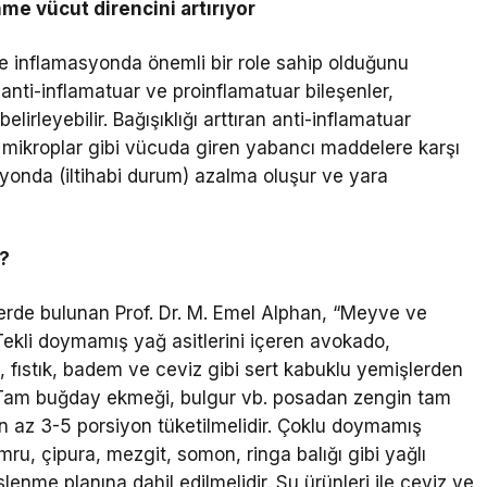
nme vücut direncini artırıyor
n de inflamasyonda önemli bir role sahip olduğunu
anti-inflamatuar ve proinflamatuar bileşenler,
irleyebilir. Bağışıklığı arttıran anti-inflamatuar
, mikroplar gibi vücuda giren yabancı maddelere karşı
syonda (iltihabi durum) azalma oluşur ve yara
ı?
lerde bulunan Prof. Dr. M. Emel Alphan, “Meyve ve
Tekli doymamış yağ asitlerini içeren avokado,
si, fıstık, badem ve ceviz gibi sert kabuklu yemişlerden
) Tam buğday ekmeği, bulgur vb. posadan zengin tam
 en az 3-5 porsiyon tüketilmelidir. Çoklu doymamış
ru, çipura, mezgit, somon, ringa balığı gibi yağlı
lenme planına dahil edilmelidir. Su ürünleri ile ceviz ve