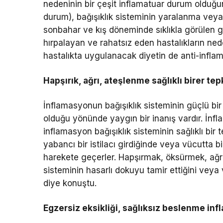
nedeninin bir çeşit inflamatuar durum olduğun
durum), bağışıklık sisteminin yaralanma veya 
sonbahar ve kış döneminde sıklıkla görülen gri
hırpalayan ve rahatsız eden hastalıkların ned
hastalıkta uygulanacak diyetin de anti-inflama
Hapşırık, ağrı, ateşlenme sağlıklı birer te
İnflamasyonun bağışıklık sisteminin güçlü bi
olduğu yönünde yaygın bir inanış vardır. İnf
inflamasyon bağışıklık sisteminin sağlıklı bir t
yabancı bir istilacı girdiğinde veya vücutta b
harekete geçerler. Hapşırmak, öksürmek, ağrı, 
sisteminin hasarlı dokuyu tamir ettiğini veya 
diye konuştu.
Egzersiz eksikliği, sağlıksız beslenme inf