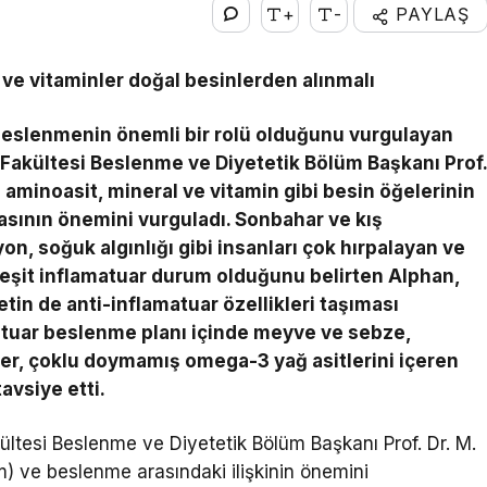
+
-
PAYLAŞ
 ve vitaminler doğal besinlerden alınmalı
 beslenmenin önemli bir rolü olduğunu vurgulayan
ri Fakültesi Beslenme ve Diyetetik Bölüm Başkanı Prof
n aminoasit, mineral ve vitamin gibi besin öğelerinin
asının önemini vurguladı. Sonbahar ve kış
on, soğuk algınlığı gibi insanları çok hırpalayan ve
 çeşit inflamatuar durum olduğunu belirten Alphan,
tin de anti-inflamatuar özellikleri taşıması
matuar beslenme planı içinde meyve ve sebze,
ller, çoklu doymamış omega-3 yağ asitlerini içeren
avsiye etti.
akültesi Beslenme ve Diyetetik Bölüm Başkanı Prof. Dr. M.
m) ve beslenme arasındaki ilişkinin önemini