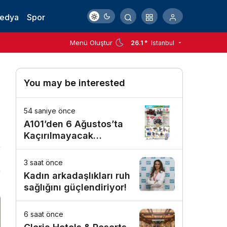
Medya
Spor
Menü Oluştur
26.1 °
Istanbul
You may be interested
54 saniye önce
A101’den 6 Ağustos’ta
Kaçırılmayacak
Motosiklet Fırsatı
3 saat önce
n
Kadın arkadaşlıkları ruh
sağlığını güçlendiriyor!
6 saat önce