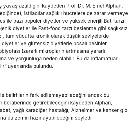
 yavaş azaldığını kaydeden Prof. Dr. M. Emel Alphan,
iğinde), istilacılar sağlıklı hücrelere de zarar vermeye
s ile bazı popüler diyetler ve yüksek enerjili Batı tarzı
jenik diyetler ile Fast-food tarzı beslenme gibi sağlıksız
zı, tüm vücutta kronik olarak düşük seviyelerde
 diyetler ve glütensiz diyetlerle posalı besinler
obiyotası (zararlı mikropların artmasına yararlı
ına ve yorgunluğa neden olabilir. Bu da inflamatuar
ilir” uyarısında bulundu.
e belirtilerin fark edilemeyebileceğini ancak bu
ri beraberinde getirebileceğini kaydeden Alphan,
abet, yağlı karaciğer hastalığı, Alzheimer ve kanser gibi
na da zemin hazırlayabileceğini söyledi.