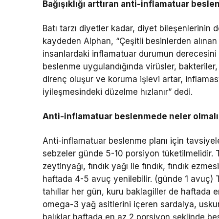
Bağışıklığı arttıran anti-inflamatuar besle
Batı tarzı diyetler kadar, diyet bileşenlerini
kaydeden Alphan, “Çeşitli besinlerden alınan 
insanlardaki inflamatuar durumun derecesini bel
beslenme uygulandığında virüsler, bakteriler
direnç oluşur ve koruma işlevi artar, inflama
iyileşmesindeki düzelme hızlanır” dedi.
Anti-inflamatuar beslenmede neler olmal
Anti-inflamatuar beslenme planı için tavsiye
sebzeler günde 5-10 porsiyon tüketilmelidir. 
zeytinyağı, fındık yağı ile fındık, fındık ezme
haftada 4-5 avuç yenilebilir. (günde 1 avuç
tahıllar her gün, kuru baklagiller de haftada
omega-3 yağ asitlerini içeren sardalya, uskum
balıklar haftada en az 2 porsiyon şeklinde bes