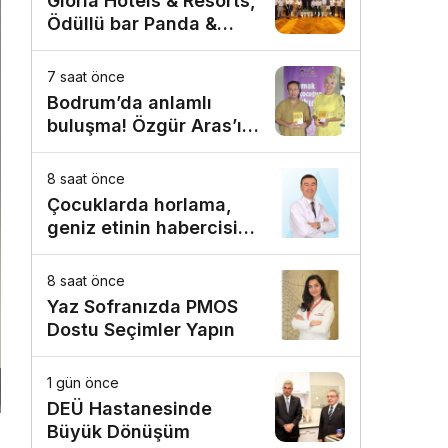
Gloria Hotels & Resorts,
Ödüllü bar Panda &
Sons ile unutulmaz bir
Miksoloji Gecesine İmza
7 saat önce
Attı
Bodrum’da anlamlı
buluşma! Özgür Aras’ın
çok konuşulan kitabı
yeni baskısını Titanic
8 saat önce
Luxury Collection
Çocuklarda horlama,
Bodrum’da kutladı
geniz etinin habercisi
olabilir!
8 saat önce
Yaz Sofranızda PMOS
Dostu Seçimler Yapın
1 gün önce
DEÜ Hastanesinde
Büyük Dönüşüm