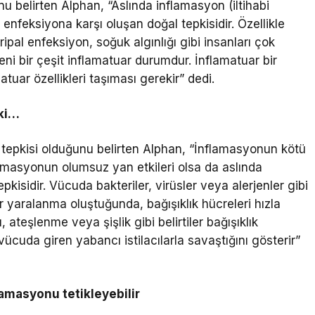
u belirten Alphan, “Aslında inflamasyon (iltihabi
enfeksiyona karşı oluşan doğal tepkisidir. Özellikle
pal enfeksiyon, soğuk algınlığı gibi insanları çok
eni bir çeşit inflamatuar durumdur. İnflamatuar bir
tuar özellikleri taşıması gerekir” dedi.
pki…
r tepkisi olduğunu belirten Alphan, “İnflamasyonun kötü
lamasyonun olumsuz yan etkileri olsa da aslında
epkisidir. Vücuda bakteriler, virüsler veya alerjenler gibi
ir yaralanma oluştuğunda, bağışıklık hücreleri hızla
ateşlenme veya şişlik gibi belirtiler bağışıklık
vücuda giren yabancı istilacılarla savaştığını gösterir”
lamasyonu tetikleyebilir