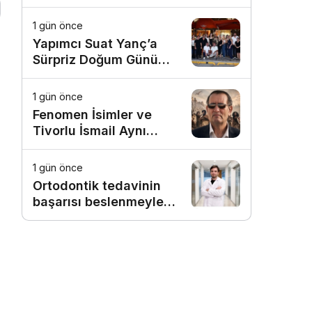
1 gün önce
Yapımcı Suat Yanç’a
Sürpriz Doğum Günü
Kutlaması!
1 gün önce
.
Fenomen İsimler ve
Tivorlu İsmail Aynı
Filmde Buluştu!
!Kozalak Devri! 7
1 gün önce
Ağustos’ta Vizyonda
Ortodontik tedavinin
başarısı beslenmeyle
başlar!