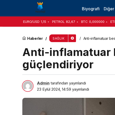
Cinsel istismarın izleri hayat boyu kalıyor!
Biyografi
Diğer
EURO/USD
1,15
PETROL
82,67
BTC
0,000000
ET
Haberler
Anti-inflamatuar be
SAĞLIK
Anti-inflamatuar 
güçlendiriyor
Admin
tarafından yayınlandı
23 Eylül 2024, 14:59
yayınlandı