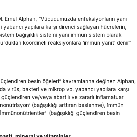
r. M. Emel Alphan, “Vücudumuzda enfeksiyonların yanı
i yabancı yapılara karşı direnci sağlayan hücrelerin,
sistem bağışıklık sistemi yani immün sistem olarak
turdukları koordineli reaksiyonlara ‘immün yanıt’ denir”
ı güçlendiren besin öğeleri” kavramlarına değinen Alphan,
da virüs, bakteri ve mikrop vb. yabancı yapılara karşı
 güçlendiren ve/veya abartılı ve zararlı inflamatuar
onütrisyon’ (bağışıklığı arttıran beslenme), immün
 ‘İmmünonütrientler’
(bağışıklığı güçlendiren besin
oasit, mineral ve vitaminler…