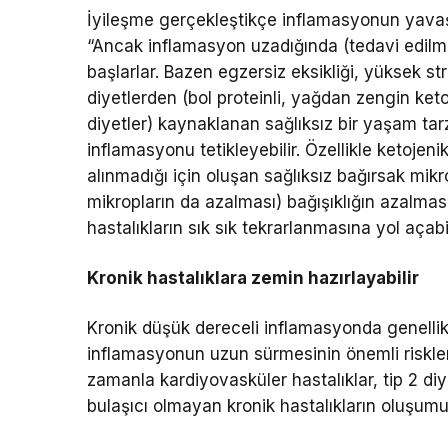
İyileşme gerçekleştikçe inflamasyonun yavaş
“Ancak inflamasyon uzadığında (tedavi edilmed
başlarlar. Bazen egzersiz eksikliği, yüksek stre
diyetlerden (bol proteinli, yağdan zengin keto
diyetler) kaynaklanan sağlıksız bir yaşam tar
inflamasyonu tetikleyebilir. Özellikle ketojenik
alınmadığı için oluşan sağlıksız bağırsak mikr
mikropların da azalması) bağışıklığın azalmas
hastalıkların sık sık tekrarlanmasına yol açab
Kronik hastalıklara zemin hazırlayabilir
Kronik düşük dereceli inflamasyonda genellikl
inflamasyonun uzun sürmesinin önemli riskle
zamanla kardiyovasküler hastalıklar, tip 2 diy
bulaşıcı olmayan kronik hastalıkların oluşumu