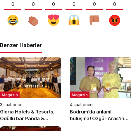
0
0
0
0
0
0
Benzer Haberler
Magazin
Magazin
3 saat önce
4 saat önce
Gloria Hotels & Resorts,
Bodrum’da anlamlı
Ödüllü bar Panda &
buluşma! Özgür Aras’ın
Sons ile unutulmaz bir
çok konuşulan kitabı yeni