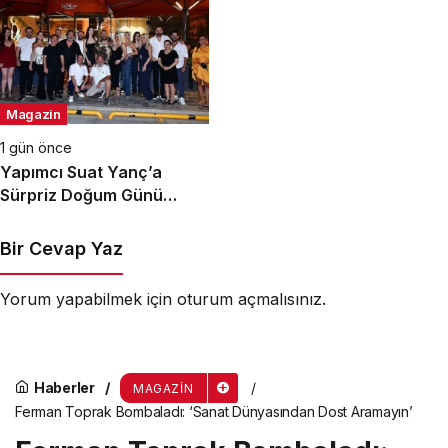
Miksoloji Gecesine İmza
baskısını Titanic Luxury
Attı
Collection Bodrum’da
kutladı
Magazin
1 gün önce
Yapımcı Suat Yanç’a
Sürpriz Doğum Günü
Kutlaması!
Bir Cevap Yaz
Yorum yapabilmek için
oturum açmalısınız
.
Haberler
MAGAZIN
Ferman Toprak Bombaladı: ‘Sanat Dünyasından Dost Aramayın’