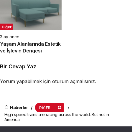
Diğer
3 ay önce
Yaşam Alanlarında Estetik
ve İşlevin Dengesi
Bir Cevap Yaz
Yorum yapabilmek için
oturum açmalısınız
.
Haberler
DIĞER
High speed trains are racing across the world. But not in
America
High speed trains are racing