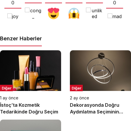
0
0
Benzer Haberler
Diğer
Diğer
1 ay önce
2 ay önce
İstoç’ta Kozmetik
Dekorasyonda Doğru
Tedarikinde Doğru Seçim
Aydınlatma Seçiminin
Önemi